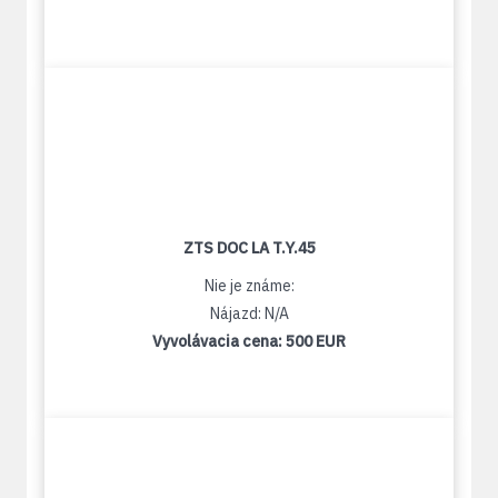
ZTS DOC LA T.Y.45
Nie je známe:
Nájazd: N/A
Vyvolávacia cena:
500 EUR