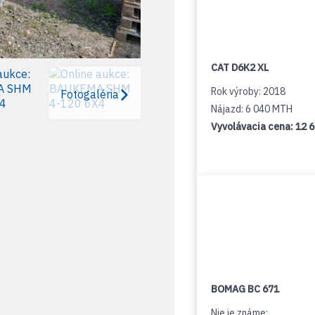
CAT D6K2 XL
Rok výroby: 2018
Fotogaléria
Nájazd: 6 040 MTH
Vyvolávacia cena:
12 
BOMAG BC 671
Nie je známe: