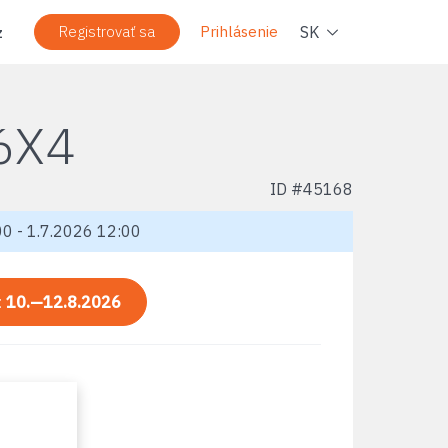
Navig
SK
Registrovať sa
Prihlásenie
z
6X4
ID #
45168
0 - 1.7.2026 12:00
:
10.—12.8.2026