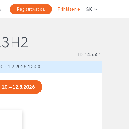
Navig
SK
Registrovať sa
Prihlásenie
z
L3H2
ID #
45551
0 - 1.7.2026 12:00
:
10.—12.8.2026