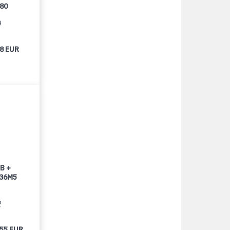
080
9
98 EUR
B +
 36M5
2
055 EUR