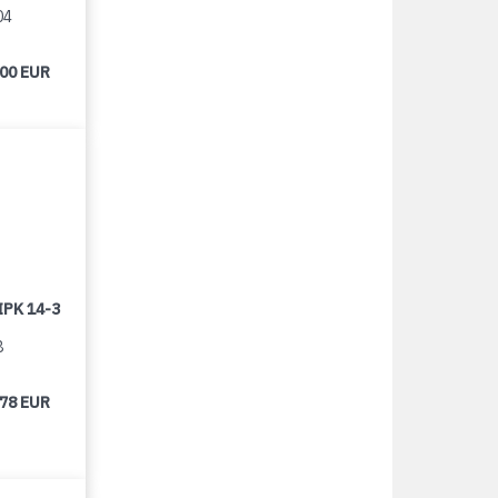
04
000 EUR
IPK 14-3
8
678 EUR