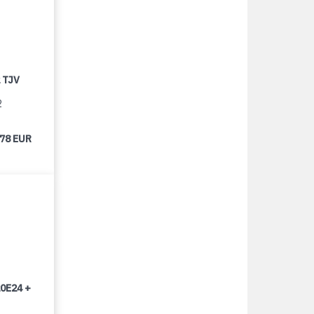
 TJV
2
678 EUR
0E24 +