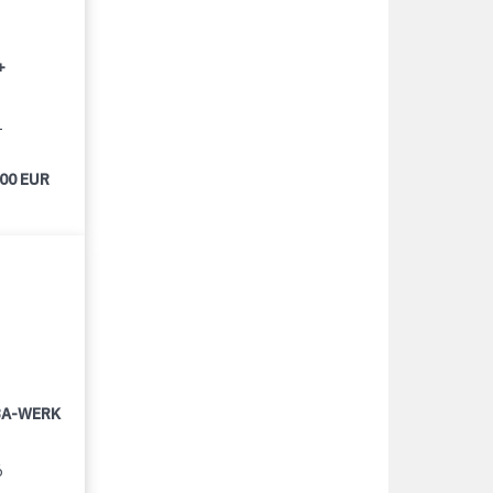
+
1
000 EUR
LBA-WERK
6