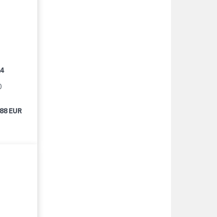
14
0
488 EUR