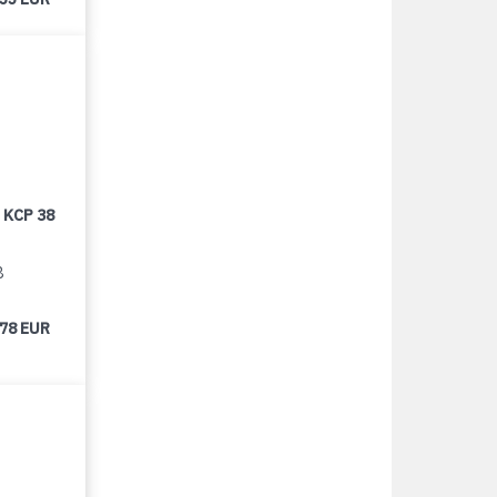
 KCP 38
8
678 EUR