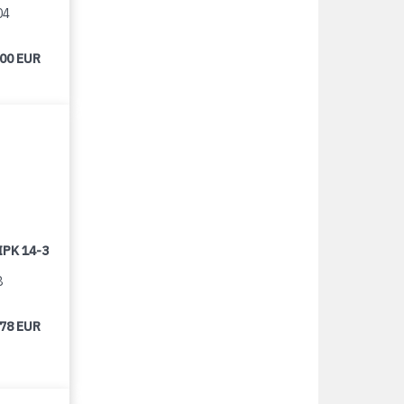
04
000 EUR
IPK 14-3
8
678 EUR