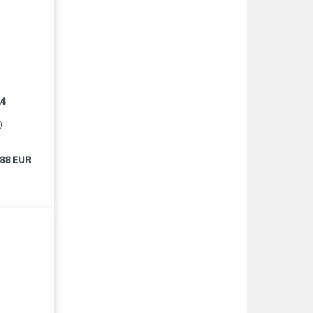
14
0
488 EUR