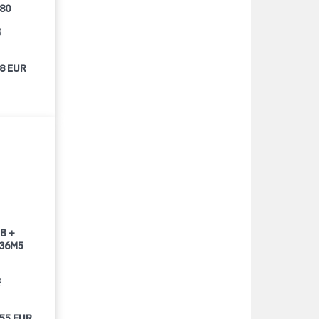
080
9
98 EUR
B +
 36M5
2
055 EUR