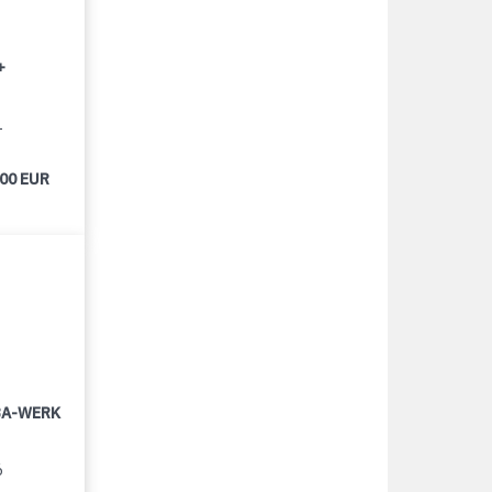
+
1
000 EUR
LBA-WERK
6