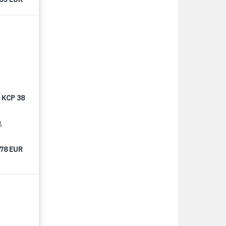
 KCP 38
8
678 EUR