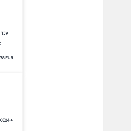
 TJV
2
678 EUR
0E24 +