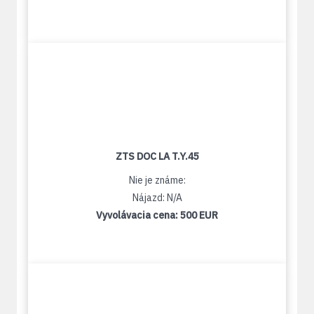
ZTS DOC LA T.Y.45
Nie je známe:
Nájazd: N/A
Vyvolávacia cena:
500 EUR