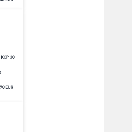
 KCP 38
8
678 EUR