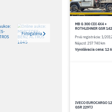
MB G 300 CDI 4X4 +
ROTHLEHNER GSR 142
Fotogaléria
Prvá registrácia: 1/201
Nájazd: 257 740 km
Vyvolávacia cena:
12 
IVECO EUROCARGO 12
GSR 229TJ