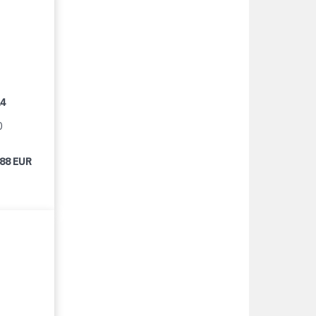
14
0
488 EUR