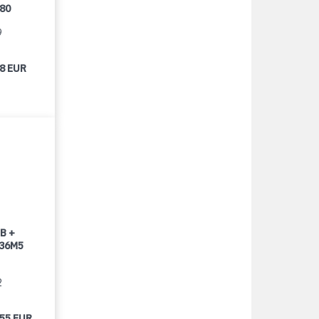
080
9
98 EUR
B +
 36M5
2
055 EUR