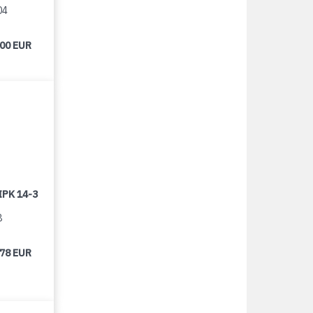
04
000 EUR
IPK 14-3
8
678 EUR