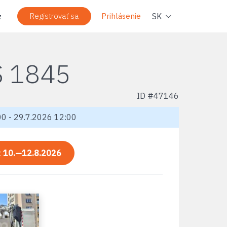
Navig
SK
Registrovať sa
Prihlásenie
z
 1845
ID #
47146
0 - 29.7.2026 12:00
:
10.—12.8.2026