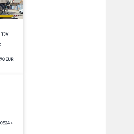
 TJV
2
678 EUR
0E24 +