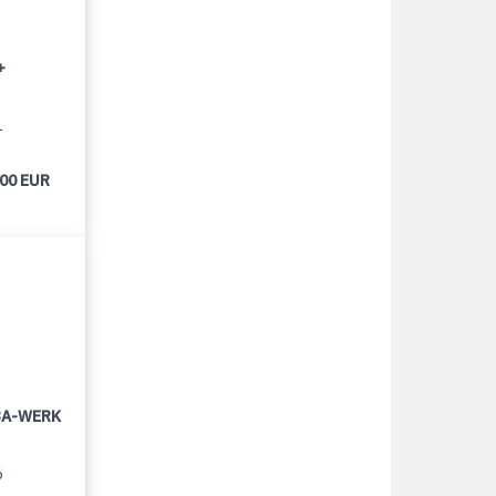
+
1
000 EUR
LBA-WERK
6