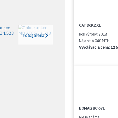
CAT D6K2 XL
Rok výroby: 2018
Fotogaléria
Nájazd: 6 040 MTH
Vyvolávacia cena:
12 
BOMAG BC 671
Nie je známe: